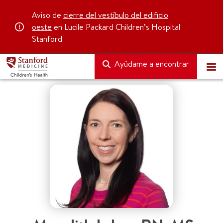
Aviso de
cierre del vestíbulo del edificio
oeste
en Lucile Packard Children’s Hospital
Stanford
Ayúdame a encontrar