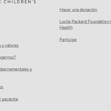
E CHILDREN'S
Hacer una donación
Lucile Packard Foundation 
Health
Participe
n y valores
ogernos?
ubernamentales y
os
l paciente