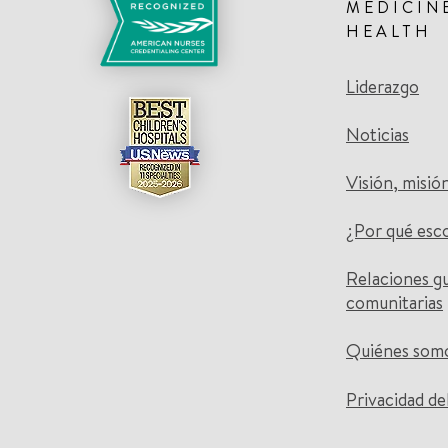
MEDICIN
HEALTH
Liderazgo
Noticias
Visión, misió
¿Por qué esc
Relaciones g
comunitarias
Quiénes som
Privacidad de