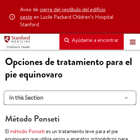
Aviso de
cierre del vestíbulo del edificio
oeste
en Lucile Packard Children’s Hospital
Stanford
Ayúdame a encontrar
Opciones de tratamiento para el
pie equinovaro
In this Section
Método Ponseti
El
método Ponseti
es un tratamiento leve para el pie
equinovaro que utiliza yesos y aparatos ortopédicos para