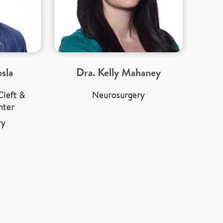
sla
Dra. Kelly Mahaney
Dr
Cleft &
Neurosurgery
nter
ry