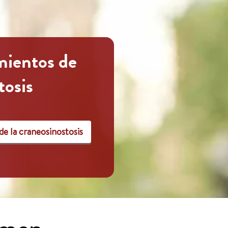
mientos de
tosis
e la craneosinostosis