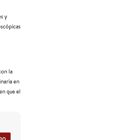
es y
oscópicas
con la
inaria en
en que el
520