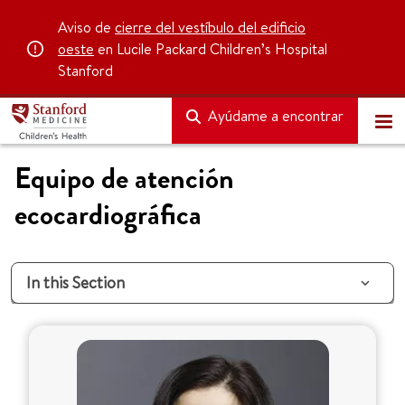
Aviso de
cierre del vestíbulo del edificio
oeste
en Lucile Packard Children’s Hospital
Stanford
Ayúdame a encontrar
Equipo de atención
ecocardiográfica
In this Section