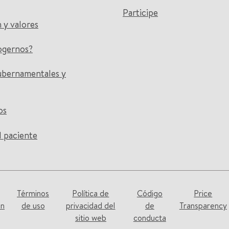
Participe
n y valores
ogernos?
ubernamentales y
os
l paciente
Términos
Política de
Código
Price
on
de uso
privacidad del
de
Transparency
sitio web
conducta