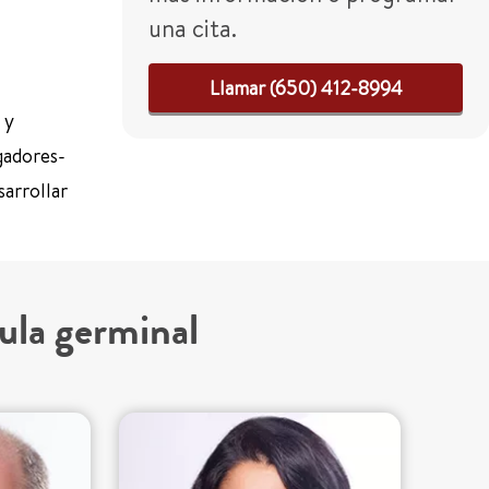
una cita.
Llamar (650) 412-8994
y
gadores-
sarrollar
ula germinal