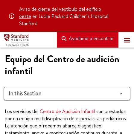
Aviso de
cierre del vestíbulo del edificio
oeste
en Lucile Packard Children’s Hospital
Stanford
Ayúdame a encontrar
Equipo del Centro de audición
infantil
In this Section
Los servicios del
Centro de Audición Infantil
son prestados
por un equipo multidisciplinario de especialistas pediátricos.
La atención que ofrecemos abarca diagnóstico,
tratamiento, apoyo y monitorización continuos durante la