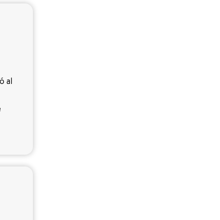
ó al
e