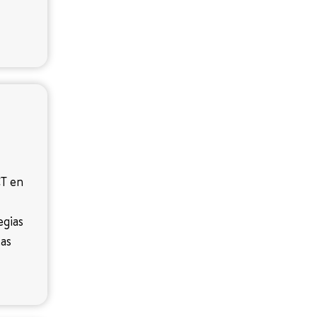
CT en
egias
tas