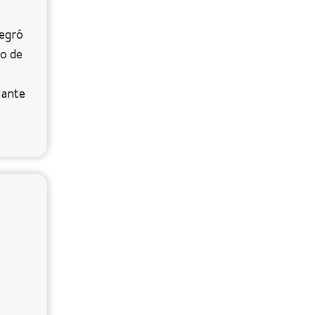
tegró
co de
lante