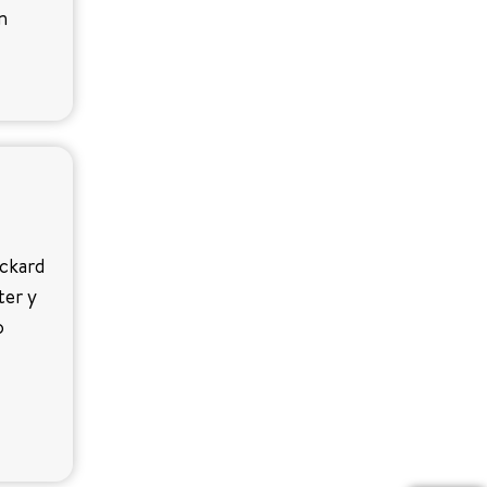
n
ackard
ter y
o