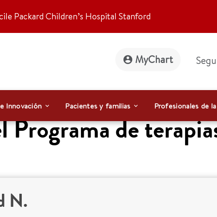
ile Packard Children’s Hospital Stanford
MyChart
Segu
 e Innovación
Pacientes y familias
Profesionales de la
l Programa de terapias
d N.