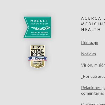
ACERCA 
MEDICIN
HEALTH
Liderazgo
Noticias
Visión, misió
¿Por qué esc
Relaciones g
comunitarias
Quiénes som