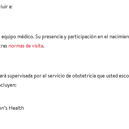
uir a:
equipo médico. Su presencia y participación en el nacimien
tras
normas de visita
.
rá supervisada por el servicio de obstetricia que usted escoj
ncluyen:
en’s Health