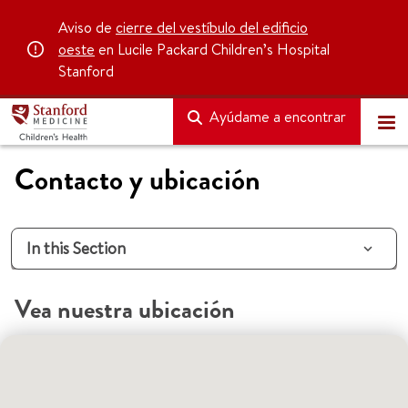
Aviso de
cierre del vestíbulo del edificio
oeste
en Lucile Packard Children’s Hospital
Stanford
Ayúdame a encontrar
Contacto y ubicación
In this Section
Vea nuestra ubicación