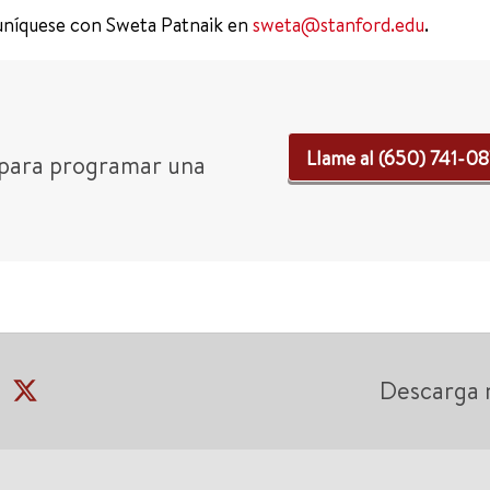
uníquese con Sweta Patnaik en
sweta@stanford.edu
.
Llame al (650) 741-0
 para programar una
Descarga 