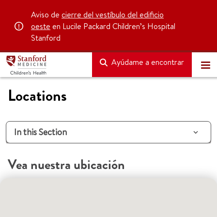
Aviso de
cierre del vestíbulo del edificio
oeste
en Lucile Packard Children’s Hospital
Stanford
Ayúdame a encontrar
Locations
In this Section
Vea nuestra ubicación