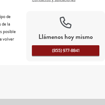
uipo de
 de la
es posible
Llámenos hoy mismo
 a volver
(855) 977-8841