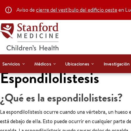
Aviso de
cierre del vestíbulo del edificio oeste
en Luc
Servicios
Médicos
Ubicaciones
Investigación
Espondilolistesis
¿Qué es la espondilolistesis?
La espondilolistesis ocurre cuando una vértebra, un hueso e
está debajo de ella. Esto puede ocurrir en cualquier parte d
espalda. La espondilolistesis puede causar dolor de espalda,