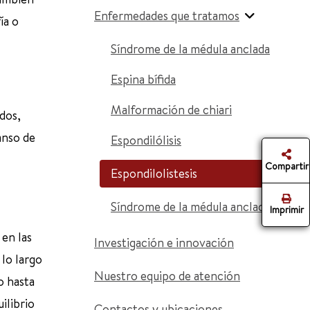
Enfermedades que tratamos
ía o
Síndrome de la médula anclada
Espina bífida
Malformación de chiari
dos,
anso de
Espondilólisis
Compartir
Espondilolistesis
Síndrome de la médula anclada
Imprimir
 en las
Investigación e innovación
 lo largo
Nuestro equipo de atención
o hasta
ilibrio
Contactos y ubicaciones