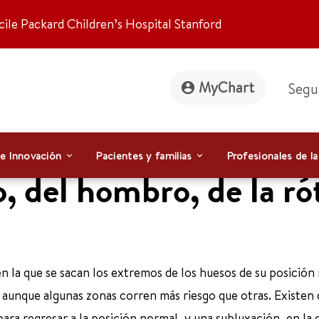
ile Packard Children’s Hospital Stanford
MyChart
Segu
 e Innovación
Pacientes y familias
Profesionales de la
, del hombro, de la rót
en la que se sacan los extremos de los huesos de su posición
 aunque algunas zonas corren más riesgo que otras. Existen 
para regresar a la posición normal, y una subluxación, en la 