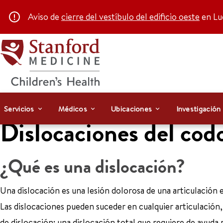
Aviso de
cierre del vestíbulo del edificio oeste
en Luc
Servicios
Médicos
Ubicaciones
Investigación
Dislocaciones del codo
¿Qué es una dislocación?
Una dislocación es una lesión dolorosa de una articulación 
Las dislocaciones pueden suceder en cualquier articulación,
de dislocación: una dislocación total que requiere de ayuda 