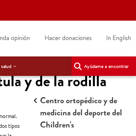
nda opinión
Hacer donaciones
In English
 salud
Ayúdame a encontrar
ula y de la rodilla
Centro ortopédico y de
medicina del deporte del
 normal.
Children's
dos tipos
que la