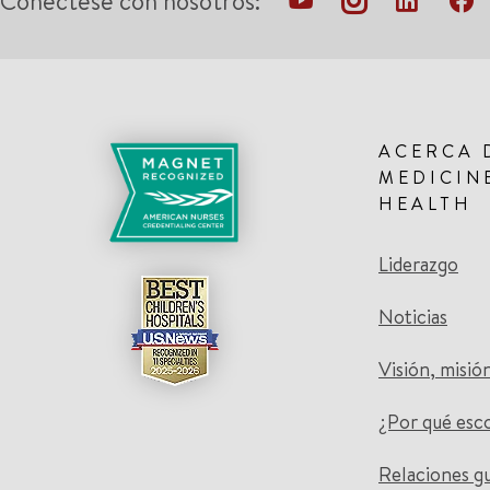
Conéctese con nosotros:
ACERCA 
MEDICIN
HEALTH
Liderazgo
Noticias
Visión, misió
¿Por qué esc
Relaciones g