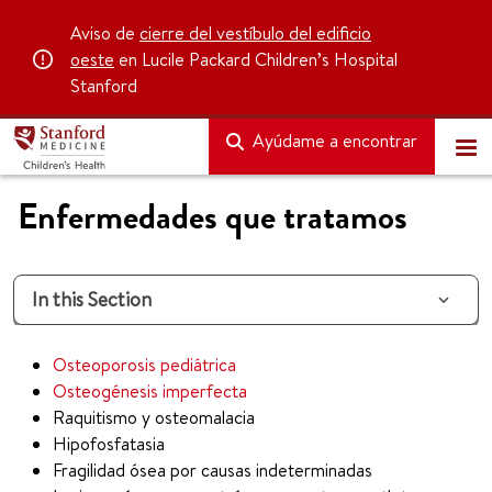
Aviso de
cierre del vestíbulo del edificio
oeste
en Lucile Packard Children’s Hospital
Stanford
Ayúdame a encontrar
Enfermedades que tratamos
In this Section
Osteoporosis pediátrica
Osteogénesis imperfecta
Raquitismo y osteomalacia
Hipofosfatasia
Fragilidad ósea por causas indeterminadas