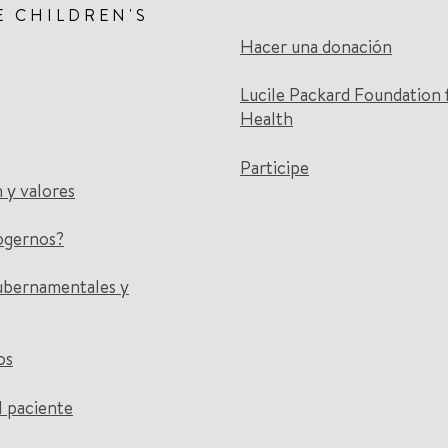
E CHILDREN'S
Hacer una donación
Lucile Packard Foundation 
Health
Participe
n y valores
ogernos?
ubernamentales y
os
l paciente