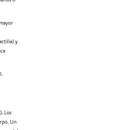
 mayor
ctilia) y
ica
l.
). Los
erpo. Un