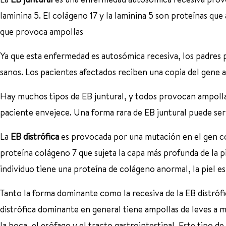
laminina 5. El colágeno 17 y la laminina 5 son proteínas que ay
que provoca ampollas
Ya que esta enfermedad es autosómica recesiva, los padres
sanos. Los pacientes afectados reciben una copia del gene 
Hay muchos tipos de EB juntural, y todos provocan ampolla
paciente envejece. Una forma rara de EB juntural puede ser f
La
EB distrófica
es provocada por una mutación en el gen co
proteína colágeno 7 que sujeta la capa más profunda de la pie
individuo tiene una proteína de colágeno anormal, la piel es
Tanto la forma dominante como la recesiva de la EB distróf
distrófica dominante en general tiene ampollas de leves a 
la boca, el esófago y el tracto gastrointestinal. Este tipo