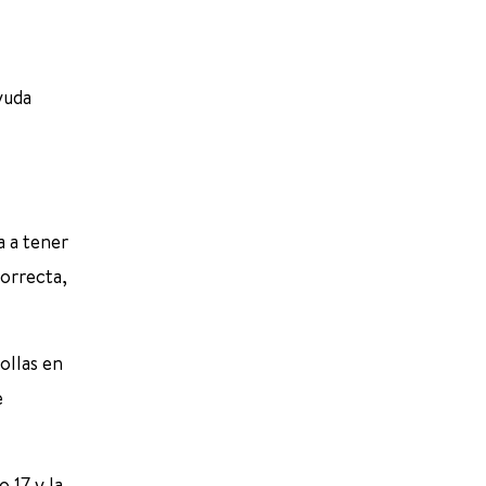
yuda
a a tener
correcta,
ollas en
e
 17 y la