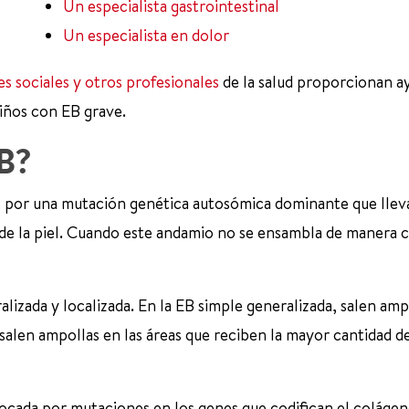
Un especialista gastrointestinal
Un especialista en dolor
es sociales y otros profesionales
de la salud proporcionan a
niños con EB grave.
EB?
s por una mutación genética autosómica dominante que llev
 de la piel. Cuando este andamio no se ensambla de manera 
alizada y localizada. En la EB simple generalizada, salen amp
salen ampollas en las áreas que reciben la mayor cantidad d
ada por mutaciones en los genes que codifican el colágeno