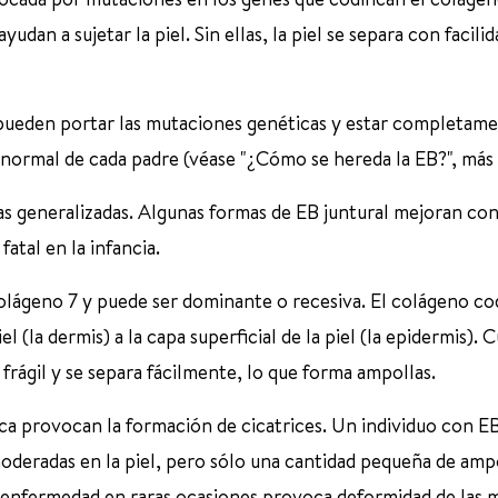
udan a sujetar la piel. Sin ellas, la piel se separa con facilid
 pueden portar las mutaciones genéticas y estar completam
anormal de cada padre (véase "¿Cómo se hereda la EB?", más 
s generalizadas. Algunas formas de EB juntural mejoran co
atal en la infancia.
lágeno 7 y puede ser dominante o recesiva. El colágeno cod
l (la dermis) a la capa superficial de la piel (la epidermis).
 frágil y se separa fácilmente, lo que forma ampollas.
ica provocan la formación de cicatrices. Un individuo con E
moderadas en la piel, pero sólo una cantidad pequeña de amp
 de enfermedad en raras ocasiones provoca deformidad de las