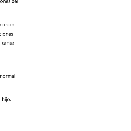
iones del
n o son
cciones
 series
anormal
hijo.