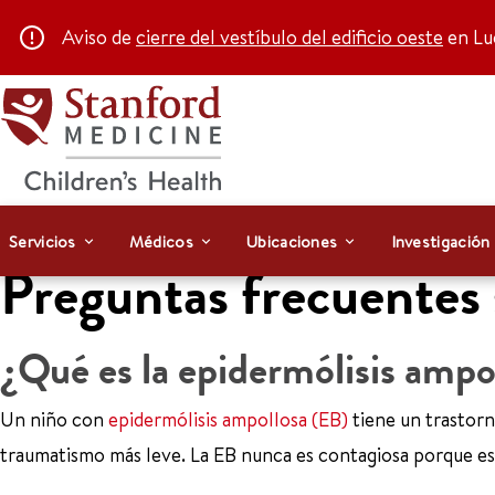
Aviso de
cierre del vestíbulo del edificio oeste
en Luc
Servicios
Médicos
Ubicaciones
Investigación
Preguntas frecuentes 
¿Qué es la epidermólisis ampo
Un niño con
epidermólisis ampollosa (EB)
tiene un trastorno
traumatismo más leve. La EB nunca es contagiosa porque e