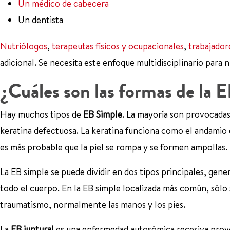
Un médico de cabecera
Un dentista
Nutriólogos
,
terapeutas físicos y ocupacionales
,
trabajador
adicional. Se necesita este enfoque multidisciplinario para 
¿Cuáles son las formas de la 
Hay muchos tipos de
EB Simple
. La mayoría son provocada
keratina defectuosa. La keratina funciona como el andamio
es más probable que la piel se rompa y se formen ampollas.
La EB simple se puede dividir en dos tipos principales, gener
todo el cuerpo. En la EB simple localizada más común, sólo 
traumatismo, normalmente las manos y los pies.
La
EB juntural
es una enfermedad autosómica recesiva provoc