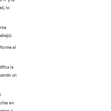
ad, lo
ente
abajo).
nforme el
ifica la
 Cuando un
B
ollas en
 manos o