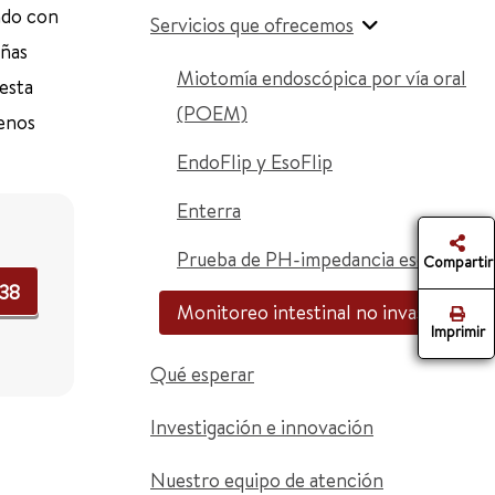
ando con
Servicios que ofrecemos
eñas
Miotomía endoscópica por vía oral
esta
(POEM)
menos
EndoFlip y EsoFlip
Enterra
Prueba de PH-impedancia esofágica
Compartir
738
Monitoreo intestinal no invasivo
Imprimir
Qué esperar
Investigación e innovación
Nuestro equipo de atención