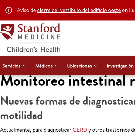
Aviso de
cierre del vestíbulo del edificio oeste
en Luc
Servicios
Médicos
Ubicaciones
Investigación
Monitoreo intestinal 
Nuevas formas de diagnosticar 
motilidad
Actualmente, para diagnosticar
GERD
y otros trastornos de