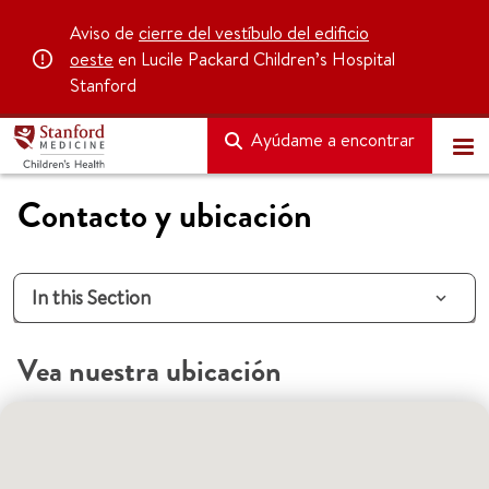
Aviso de
cierre del vestíbulo del edificio
oeste
en Lucile Packard Children’s Hospital
Stanford
Ayúdame a encontrar
Contacto y ubicación
In this Section
Vea nuestra ubicación