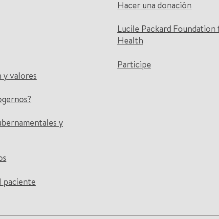
Hacer una donación
Lucile Packard Foundation 
Health
Participe
n y valores
ogernos?
ubernamentales y
os
l paciente