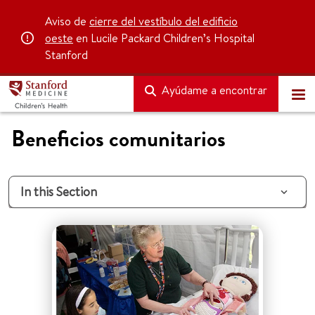
Aviso de
cierre del vestíbulo del edificio
oeste
en Lucile Packard Children’s Hospital
Stanford
Ayúdame a encontrar
Beneficios comunitarios
In this Section