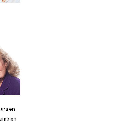
tura en
 También