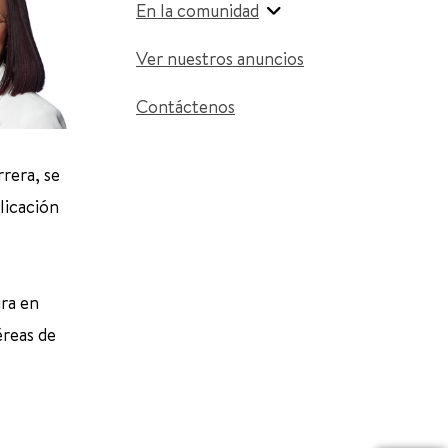
En la comunidad
Ver nuestros anuncios
Contáctenos
rera, se
licación
ura en
éreas de