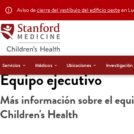
Aviso de
cierre del vestíbulo del edificio oeste
en Luc
Servicios
Médicos
Ubicaciones
Investigación
Equipo ejecutivo
Más información sobre el equ
Children's Health