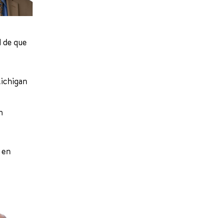
d de que
Michigan
n
 en