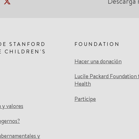
Descarga 
DE STANFORD
FOUNDATION
E CHILDREN'S
Hacer una donación
Lucile Packard Foundation 
Health
Participe
n y valores
ogernos?
ubernamentales y