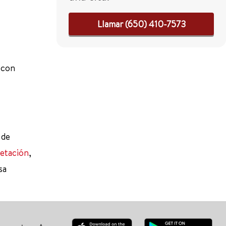
Llamar (650) 410-7573
 con
de
retación
,
sa