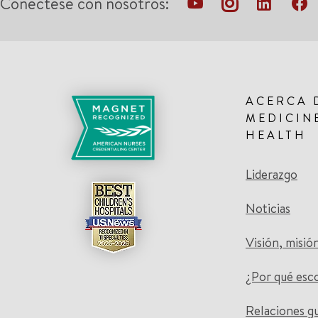
Conéctese con nosotros:
ACERCA 
MEDICIN
HEALTH
Liderazgo
Noticias
Visión, misió
¿Por qué esc
Relaciones g