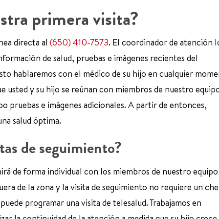
tra primera visita?
nea directa al
(650) 410-7573
. El coordinador de atención l
 información de salud, pruebas e imágenes recientes del
usto hablaremos con el médico de su hijo en cualquier mome
que usted y su hijo se reúnan con miembros de nuestro equip
abo pruebas e imágenes adicionales. A partir de entonces,
una salud óptima.
itas de seguimiento?
nirá de forma individual con los miembros de nuestro equipo
uera de la zona y la visita de seguimiento no requiere un ch
 puede programar una visita de telesalud. Trabajamos en
zar la continuidad de la atención a medida que su hijo crece.