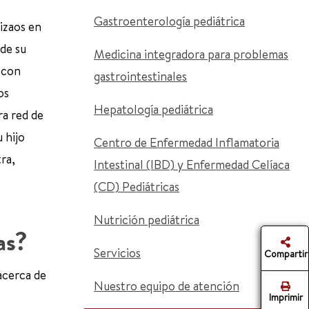
Gastroenterología pediátrica
izaos en
 de su
Medicina integradora para problemas
 con
gastrointestinales
os
Hepatología pediátrica
ra red de
u hijo
Centro de Enfermedad Inflamatoria
ra,
Intestinal (IBD) y Enfermedad Celíaca
(CD) Pediátricas
Nutrición pediátrica
as?
Servicios
Compartir
 acerca de
Nuestro equipo de atención
Imprimir