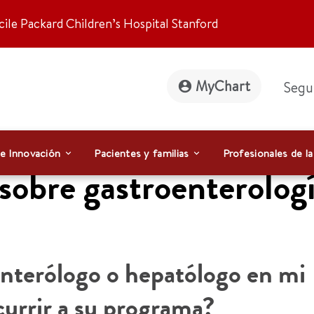
ile Packard Children’s Hospital Stanford
MyChart
Segu
 e Innovación
Pacientes y familias
Profesionales de la
sobre gastroenterologí
enterólogo o hepatólogo en mi
currir a su programa?